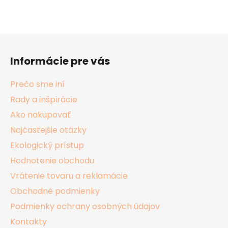
Z
á
Informácie pre vás
p
ä
Prečo sme iní
t
Rady a inšpirácie
i
Ako nakupovať
e
Najčastejšie otázky
Ekologický prístup
Hodnotenie obchodu
Vrátenie tovaru a reklamácie
Obchodné podmienky
Podmienky ochrany osobných údajov
Kontakty