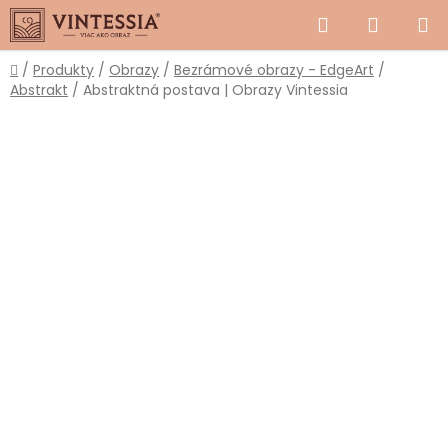
Prejsť
Hľadať
NÁKUP
na
obsah
KOŠÍK
Domov
/
Produkty
/
Obrazy
/
Bezrámové obrazy - EdgeArt
/
Abstrakt
/
Abstraktná postava | Obrazy Vintessia