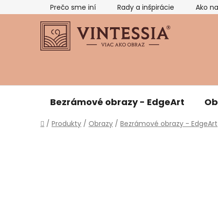
Prejsť
Prečo sme iní
Rady a inšpirácie
Ako n
na
obsah
Bezrámové obrazy - EdgeArt
Ob
Domov
/
Produkty
/
Obrazy
/
Bezrámové obrazy - EdgeArt