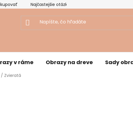
akupovať
Najčastejšie otázky
Ekologický prístup
razy v ráme
Obrazy na dreve
Sady obr
/
Zvieratá