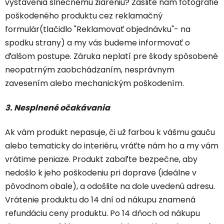
vystavenia slnečnému žiareniu? Zašlite nám fotografie
poškodeného produktu cez reklamačný
formulár(tlačidlo "Reklamovať objednávku"- na
spodku strany) a my vás budeme informovať o
ďalšom postupe. Záruka neplatí pre škody spôsobené
neopatrným zaobchádzaním, nesprávnym
zavesením alebo mechanickým poškodením.
3. Nesplnené očakávania
Ak vám produkt nepasuje, či už farbou k vášmu gauču
alebo tematicky do interiéru, vráťte nám ho a my vám
vrátime peniaze. Produkt zabaľte bezpečne, aby
nedošlo k jeho poškodeniu pri doprave (ideálne v
pôvodnom obale), a odošlite na dole uvedenú adresu.
Vrátenie produktu do 14 dní od nákupu znamená
refundáciu ceny produktu. Po 14 dňoch od nákupu