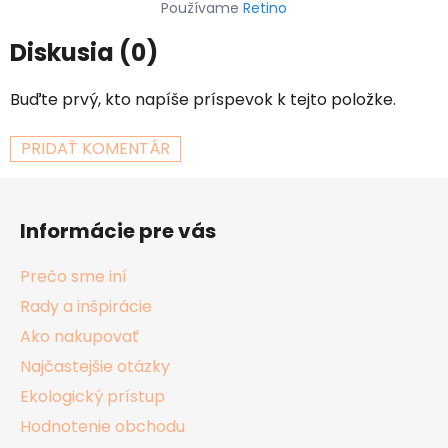
Používame
Retino
Diskusia (0)
Buďte prvý, kto napíše príspevok k tejto položke.
PRIDAŤ KOMENTÁR
Z
á
Informácie pre vás
p
ä
Prečo sme iní
t
Rady a inšpirácie
i
Ako nakupovať
e
Najčastejšie otázky
Ekologický prístup
Hodnotenie obchodu