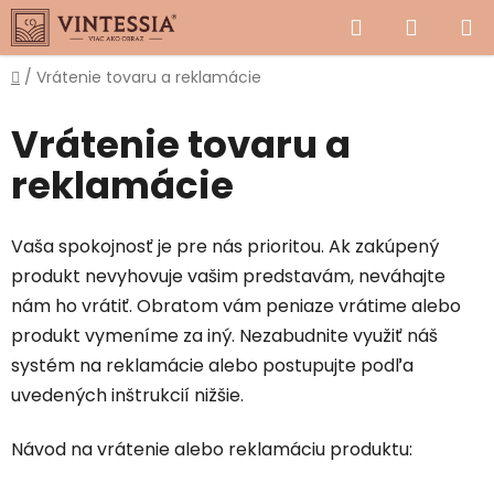
Prejsť
Hľadať
NÁKUP
na
obsah
KOŠÍK
Domov
/
Vrátenie tovaru a reklamácie
Vrátenie tovaru a
reklamácie
Vaša spokojnosť je pre nás prioritou. Ak zakúpený
produkt nevyhovuje vašim predstavám, neváhajte
nám ho vrátiť. Obratom vám peniaze vrátime alebo
produkt vymeníme za iný. Nezabudnite využiť náš
systém na reklamácie alebo postupujte podľa
uvedených inštrukcií nižšie.
Návod na vrátenie alebo reklamáciu produktu: