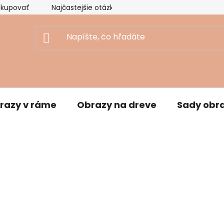
akupovať
Najčastejšie otázky
Ekologický prístup
razy v ráme
Obrazy na dreve
Sady obr