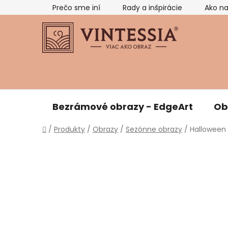
Prejsť
Prečo sme iní
Rady a inšpirácie
Ako n
na
obsah
Bezrámové obrazy - EdgeArt
Ob
Domov
/
Produkty
/
Obrazy
/
Sezónne obrazy
/
Halloween