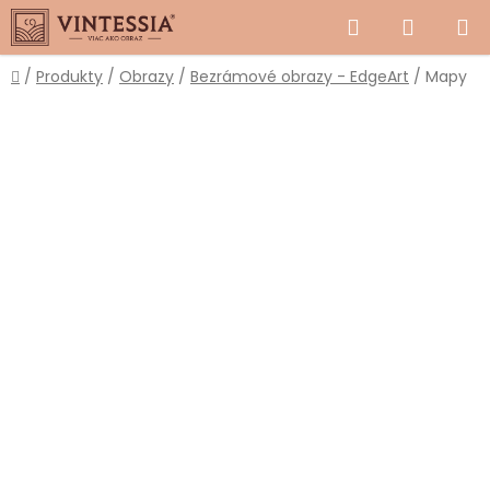
Prejsť
Hľadať
NÁKUP
na
obsah
KOŠÍK
Domov
/
Produkty
/
Obrazy
/
Bezrámové obrazy - EdgeArt
/
Mapy