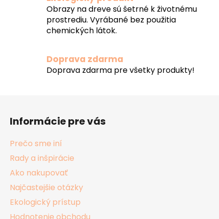
Obrazy na dreve sú šetrné k životnému
prostrediu. Vyrábané bez použitia
chemických látok.
Doprava zdarma
Doprava zdarma pre všetky produkty!
Z
á
Informácie pre vás
p
ä
Prečo sme iní
t
Rady a inšpirácie
i
Ako nakupovať
e
Najčastejšie otázky
Ekologický prístup
Hodnotenie obchodu