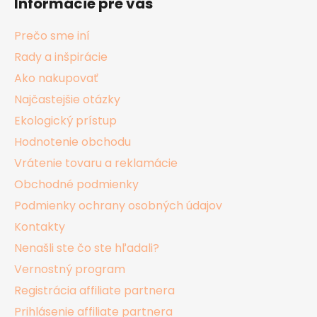
Informácie pre vás
p
ä
Prečo sme iní
t
Rady a inšpirácie
i
Ako nakupovať
e
Najčastejšie otázky
Ekologický prístup
Hodnotenie obchodu
Vrátenie tovaru a reklamácie
Obchodné podmienky
Podmienky ochrany osobných údajov
Kontakty
Nenašli ste čo ste hľadali?
Vernostný program
Registrácia affiliate partnera
Prihlásenie affiliate partnera