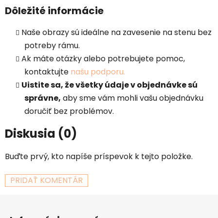
Dôležité informácie
Naše obrazy sú ideálne na zavesenie na stenu bez
potreby rámu.
Ak máte otázky alebo potrebujete pomoc,
kontaktujte
našu podporu.
Uistite sa, že všetky údaje v objednávke sú
správne,
aby sme vám mohli vašu objednávku
doručiť bez problémov.
Diskusia (0)
Buďte prvý, kto napíše príspevok k tejto položke.
PRIDAŤ KOMENTÁR
Z
á