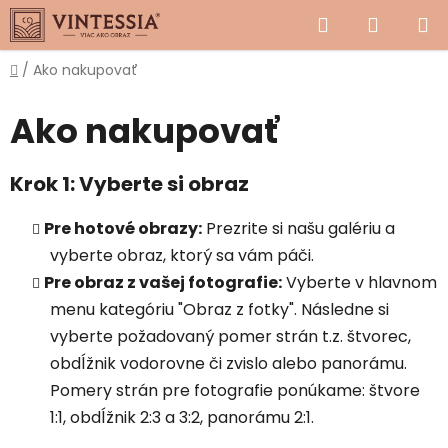
Prejsť
Hľadať
NÁKUP
na
obsah
KOŠÍK
Domov
/
Ako nakupovať
Ako nakupovať
Krok 1: Vyberte si obraz
Pre hotové obrazy:
Prezrite si našu galériu a
vyberte obraz, ktorý sa vám páči.
Pre obraz z vašej fotografie:
Vyberte v hlavnom
menu kategóriu "Obraz z fotky". Následne si
vyberte požadovaný pomer strán t.z. štvorec,
obdĺžnik vodorovne či zvislo alebo panorámu.
Pomery strán pre fotografie ponúkame: štvore
1:1, obdĺžnik 2:3 a 3:2, panorámu 2:1.