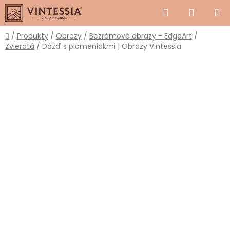
Prejsť
Hľadať
NÁKUP
na
obsah
KOŠÍK
Domov
/
Produkty
/
Obrazy
/
Bezrámové obrazy - EdgeArt
/
Zvieratá
/
Dážď s plameniakmi | Obrazy Vintessia