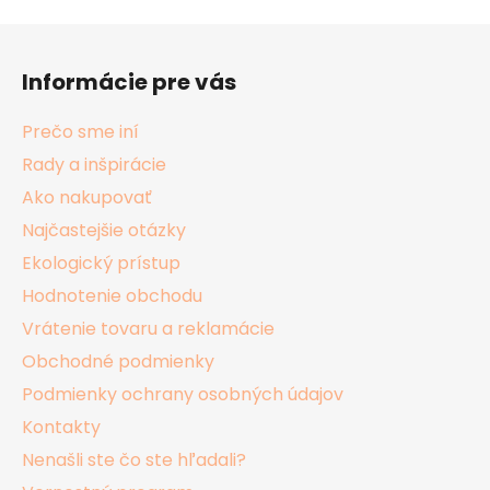
Z
á
Informácie pre vás
p
ä
Prečo sme iní
t
Rady a inšpirácie
i
Ako nakupovať
e
Najčastejšie otázky
Ekologický prístup
Hodnotenie obchodu
Vrátenie tovaru a reklamácie
Obchodné podmienky
Podmienky ochrany osobných údajov
Kontakty
Nenašli ste čo ste hľadali?