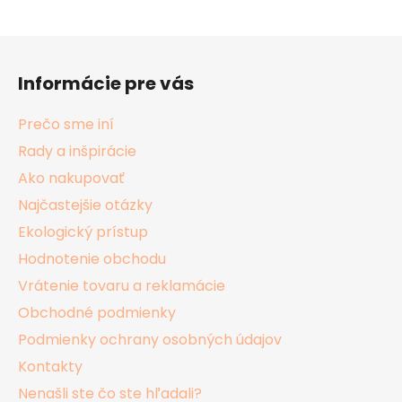
Z
á
Informácie pre vás
p
ä
Prečo sme iní
t
Rady a inšpirácie
i
Ako nakupovať
e
Najčastejšie otázky
Ekologický prístup
Hodnotenie obchodu
Vrátenie tovaru a reklamácie
Obchodné podmienky
Podmienky ochrany osobných údajov
Kontakty
Nenašli ste čo ste hľadali?