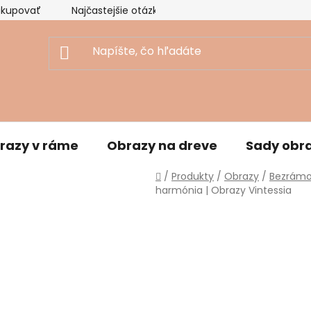
akupovať
Najčastejšie otázky
Ekologický prístup
razy v ráme
Obrazy na dreve
Sady obr
Domov
/
Produkty
/
Obrazy
/
Bezrámo
harmónia | Obrazy Vintessia