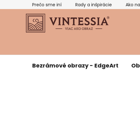
Prejsť
Prečo sme iní
Rady a inšpirácie
Ako n
na
obsah
Bezrámové obrazy - EdgeArt
Ob