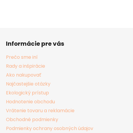
Z
á
Informácie pre vás
p
ä
Prečo sme iní
t
Rady a inšpirácie
i
Ako nakupovať
e
Najčastejšie otázky
Ekologický prístup
Hodnotenie obchodu
Vrátenie tovaru a reklamácie
Obchodné podmienky
Podmienky ochrany osobných údajov