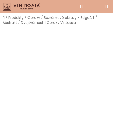
Prejsť
Hľadať
NÁKUP
na
obsah
KOŠÍK
Domov
/
Produkty
/
Obrazy
/
Bezrámové obrazy - EdgeArt
/
Abstrakt
/
Dvojtvárnosť | Obrazy Vintessia