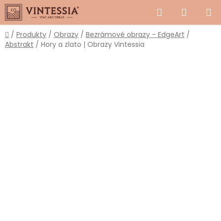
Prejsť
Hľadať
NÁKUP
na
obsah
KOŠÍK
Domov
/
Produkty
/
Obrazy
/
Bezrámové obrazy - EdgeArt
/
Abstrakt
/
Hory a zlato | Obrazy Vintessia