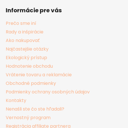
á
Informácie pre vás
p
ä
Prečo sme iní
t
Rady a inšpirácie
i
Ako nakupovať
e
Najčastejšie otázky
Ekologický prístup
Hodnotenie obchodu
Vrátenie tovaru a reklamácie
Obchodné podmienky
Podmienky ochrany osobných údajov
Kontakty
Nenašli ste čo ste hľadali?
Vernostný program
Registrácia affiliate partnera