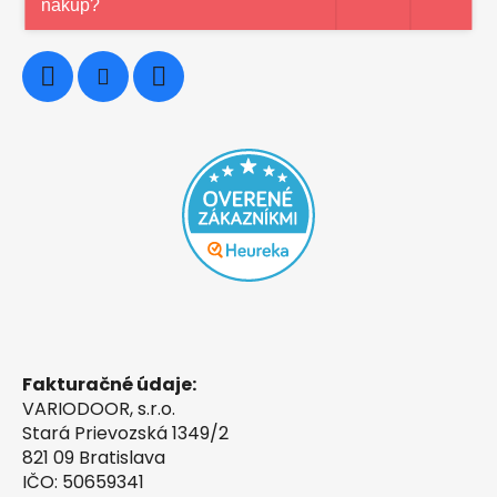
nákup?
0948997914
Fakturačné údaje:
VARIODOOR, s.r.o.
Stará Prievozská 1349/2
821 09 Bratislava
IČO: 50659341