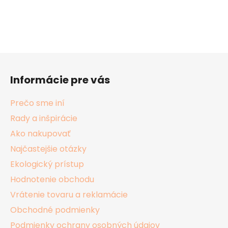
Z
á
Informácie pre vás
p
ä
Prečo sme iní
t
Rady a inšpirácie
i
Ako nakupovať
e
Najčastejšie otázky
Ekologický prístup
Hodnotenie obchodu
Vrátenie tovaru a reklamácie
Obchodné podmienky
Podmienky ochrany osobných údajov