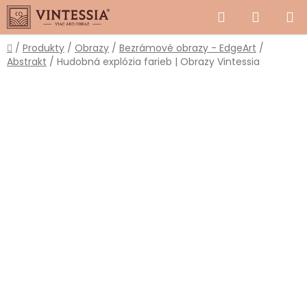
Prejsť
Hľadať
NÁKUP
na
obsah
KOŠÍK
Domov
/
Produkty
/
Obrazy
/
Bezrámové obrazy - EdgeArt
/
Abstrakt
/
Hudobná explózia farieb | Obrazy Vintessia