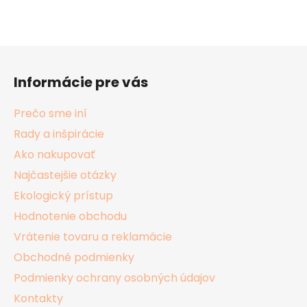
Z
á
Informácie pre vás
p
ä
Prečo sme iní
t
Rady a inšpirácie
i
Ako nakupovať
e
Najčastejšie otázky
Ekologický prístup
Hodnotenie obchodu
Vrátenie tovaru a reklamácie
Obchodné podmienky
Podmienky ochrany osobných údajov
Kontakty