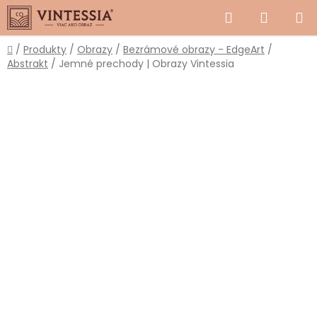
Prejsť
Hľadať
NÁKUP
na
obsah
KOŠÍK
Domov
/
Produkty
/
Obrazy
/
Bezrámové obrazy - EdgeArt
/
Abstrakt
/
Jemné prechody | Obrazy Vintessia