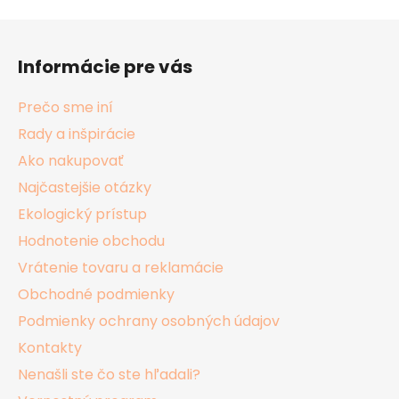
Z
á
Informácie pre vás
p
ä
Prečo sme iní
t
Rady a inšpirácie
i
Ako nakupovať
e
Najčastejšie otázky
Ekologický prístup
Hodnotenie obchodu
Vrátenie tovaru a reklamácie
Obchodné podmienky
Podmienky ochrany osobných údajov
Kontakty
Nenašli ste čo ste hľadali?