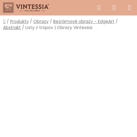
Prejsť
Hľadať
NÁKUP
na
obsah
KOŠÍK
Domov
/
Produkty
/
Obrazy
/
Bezrámové obrazy - EdgeArt
/
Abstrakt
/
Listy z trópov | Obrazy Vintessia