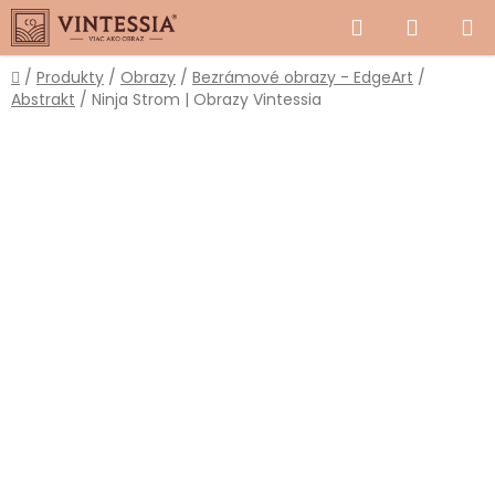
Prejsť
Hľadať
NÁKUP
na
obsah
KOŠÍK
Domov
/
Produkty
/
Obrazy
/
Bezrámové obrazy - EdgeArt
/
Abstrakt
/
Ninja Strom | Obrazy Vintessia