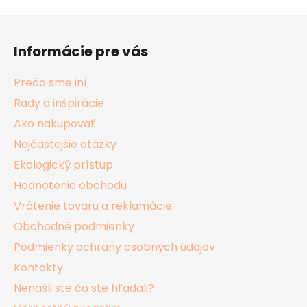
Z
á
Informácie pre vás
p
ä
Prečo sme iní
t
Rady a inšpirácie
i
Ako nakupovať
e
Najčastejšie otázky
Ekologický prístup
Hodnotenie obchodu
Vrátenie tovaru a reklamácie
Obchodné podmienky
Podmienky ochrany osobných údajov
Kontakty
Nenašli ste čo ste hľadali?