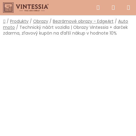
Prejsť
Hľadať
NÁKUP
na
obsah
KOŠÍK
Domov
/
Produkty
/
Obrazy
/
Bezrámové obrazy - EdgeArt
/
Auto
moto
/
Technický náčrt vozidla | Obrazy Vintessia
+ darček
zdarma, zľavový kupón na ďaľší nákup v hodnote 10%