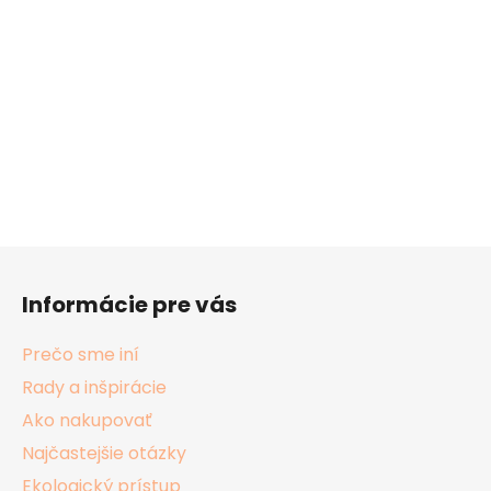
Z
á
Informácie pre vás
p
ä
Prečo sme iní
t
Rady a inšpirácie
i
Ako nakupovať
e
Najčastejšie otázky
Ekologický prístup