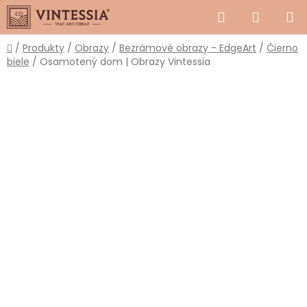
Prejsť
Hľadať
NÁKUP
na
obsah
KOŠÍK
Domov
/
Produkty
/
Obrazy
/
Bezrámové obrazy - EdgeArt
/
Čierno
biele
/
Osamotený dom | Obrazy Vintessia