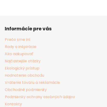
Z
á
Informácie pre vás
p
ä
Prečo sme iní
t
Rady a inšpirácie
i
Ako nakupovať
e
Najčastejšie otázky
Ekologický prístup
Hodnotenie obchodu
Vrátenie tovaru a reklamácie
Obchodné podmienky
Podmienky ochrany osobných údajov
Kontakty