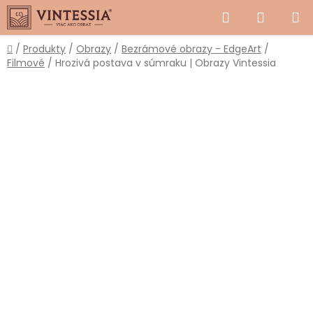
Prejsť
Hľadať
NÁKUP
na
obsah
KOŠÍK
Domov
/
Produkty
/
Obrazy
/
Bezrámové obrazy - EdgeArt
/
Filmové
/
Hrozivá postava v súmraku | Obrazy Vintessia