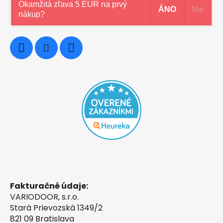
Okamžitá zľava 5 EUR na prvý
ÁNO
Nie
nákup?
0948997914
Fakturačné údaje:
VARIODOOR, s.r.o.
Stará Prievozská 1349/2
821 09 Bratislava