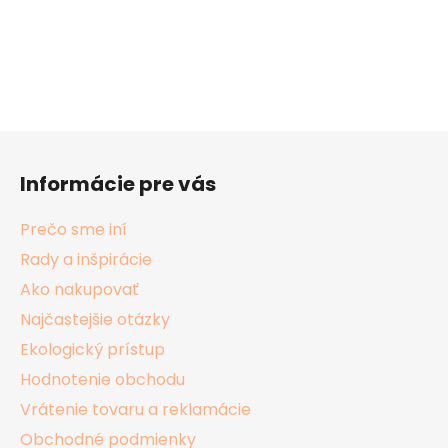
Z
á
Informácie pre vás
p
ä
Prečo sme iní
t
Rady a inšpirácie
i
Ako nakupovať
e
Najčastejšie otázky
Ekologický prístup
Hodnotenie obchodu
Vrátenie tovaru a reklamácie
Obchodné podmienky