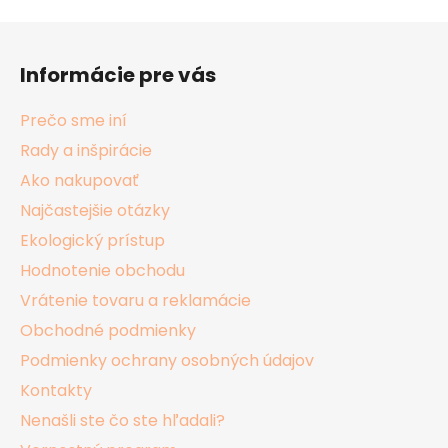
Z
á
Informácie pre vás
p
ä
Prečo sme iní
t
Rady a inšpirácie
i
Ako nakupovať
e
Najčastejšie otázky
Ekologický prístup
Hodnotenie obchodu
Vrátenie tovaru a reklamácie
Obchodné podmienky
Podmienky ochrany osobných údajov
Kontakty
Nenašli ste čo ste hľadali?