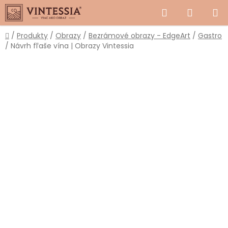
Prejsť
Hľadať
NÁKUP
na
obsah
KOŠÍK
Domov
/
Produkty
/
Obrazy
/
Bezrámové obrazy - EdgeArt
/
Gastro
/
Návrh fľaše vína | Obrazy Vintessia