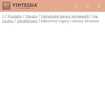
Prejsť
Hľadať
NÁKUP
na
obsah
KOŠÍK
Domov
/
Produkty
/
Obrazy
/
Tématické obrazy VintessiaⓇ
/
Pre
mužov
/
Gentlemans
/
Exkluzívne Cigary | Obrazy Vintessia