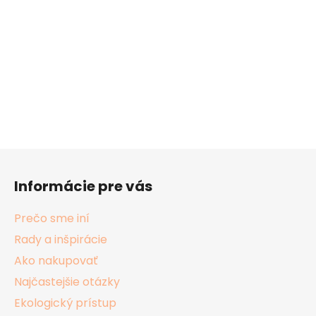
Z
á
Informácie pre vás
p
ä
Prečo sme iní
t
Rady a inšpirácie
i
Ako nakupovať
e
Najčastejšie otázky
Ekologický prístup