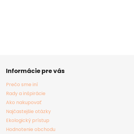
Z
á
Informácie pre vás
p
ä
Prečo sme iní
t
Rady a inšpirácie
i
Ako nakupovať
e
Najčastejšie otázky
Ekologický prístup
Hodnotenie obchodu