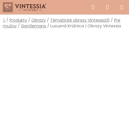
Prejsť
Hľadať
NÁKUP
na
obsah
KOŠÍK
Domov
/
Produkty
/
Obrazy
/
Tématické obrazy VintessiaⓇ
/
Pre
mužov
/
Gentlemans
/
Luxusná Knižnica | Obrazy Vintessia