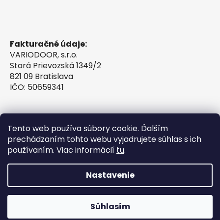
Fakturačné údaje:
VARIODOOR, s.r.o.
Stará Prievozská 1349/2
821 09 Bratislava
IČO: 50659341
Tento web používa súbory cookie. Ďalším
prechádzaním tohto webu vyjadrujete súhlas s ich
používaním. Viac informácií
tu
.
Nastavenie
Vytvoril Shoptet
Súhlasím
Copyright 2026
VINTESSIA®
. Všetky práva
vyhradené.