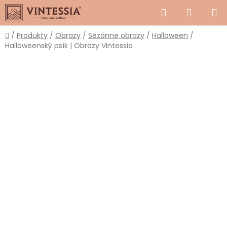
Prejsť
Hľadať
NÁKUP
na
obsah
KOŠÍK
Domov
/
Produkty
/
Obrazy
/
Sezónne obrazy
/
Halloween
/
Halloweenský psík | Obrazy Vintessia