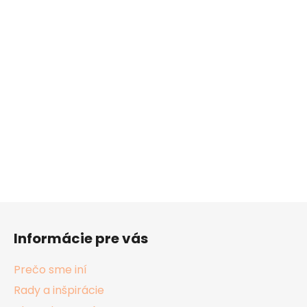
Z
á
Informácie pre vás
p
ä
Prečo sme iní
t
Rady a inšpirácie
i