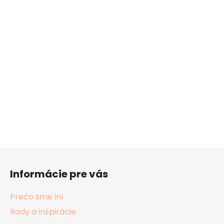
Z
á
Informácie pre vás
p
ä
Prečo sme iní
t
Rady a inšpirácie
i