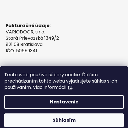
Fakturačné údaje:
VARIODOOR, s.r.o.
Stará Prievozská 1349/2
821 09 Bratislava
IČO: 50659341
Tento web používa súbory cookie. Ďalším
prechádzaním tohto webu vyjadrujete súhlas s ich
používaním. Viac informácií
tu
.
Nastavenie
Vytvoril Shoptet
Súhlasím
Copyright 2026
VINTESSIA®
. Všetky práva
vyhradené.