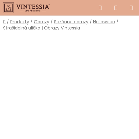
Prejsť
Hľadať
NÁKUP
na
obsah
KOŠÍK
Domov
/
Produkty
/
Obrazy
/
Sezónne obrazy
/
Halloween
/
Strašidelná ulička | Obrazy Vintessia