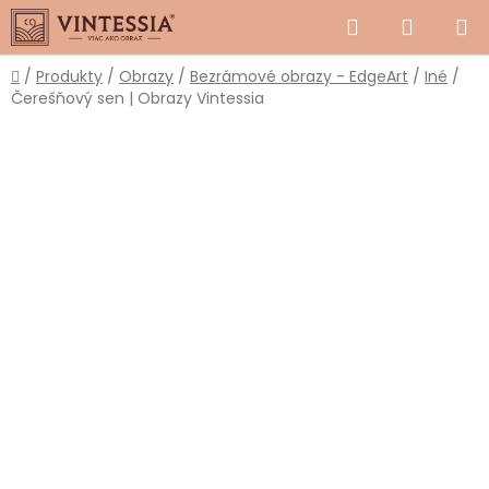
Prejsť
Hľadať
NÁKUP
na
obsah
KOŠÍK
Domov
/
Produkty
/
Obrazy
/
Bezrámové obrazy - EdgeArt
/
Iné
/
Čerešňový sen | Obrazy Vintessia