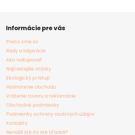
Z
á
Informácie pre vás
p
ä
Prečo sme iní
t
Rady a inšpirácie
i
Ako nakupovať
e
Najčastejšie otázky
Ekologický prístup
Hodnotenie obchodu
Vrátenie tovaru a reklamácie
Obchodné podmienky
Podmienky ochrany osobných údajov
Kontakty
Nenašli ste čo ste hľadali?