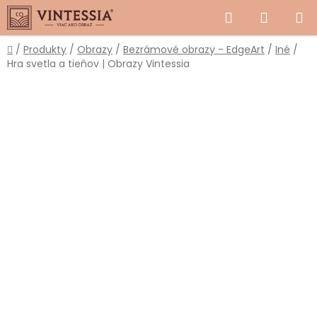
Prejsť
Hľadať
NÁKUP
na
obsah
KOŠÍK
Domov
/
Produkty
/
Obrazy
/
Bezrámové obrazy - EdgeArt
/
Iné
/
Hra svetla a tieňov | Obrazy Vintessia