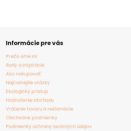
Z
á
Informácie pre vás
p
ä
Prečo sme iní
t
Rady a inšpirácie
i
Ako nakupovať
e
Najčastejšie otázky
Ekologický prístup
Hodnotenie obchodu
Vrátenie tovaru a reklamácie
Obchodné podmienky
Podmienky ochrany osobných údajov