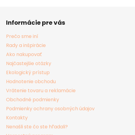
Z
á
Informácie pre vás
p
ä
Prečo sme iní
t
Rady a inšpirácie
i
Ako nakupovať
e
Najčastejšie otázky
Ekologický prístup
Hodnotenie obchodu
Vrátenie tovaru a reklamácie
Obchodné podmienky
Podmienky ochrany osobných údajov
Kontakty
Nenašli ste čo ste hľadali?