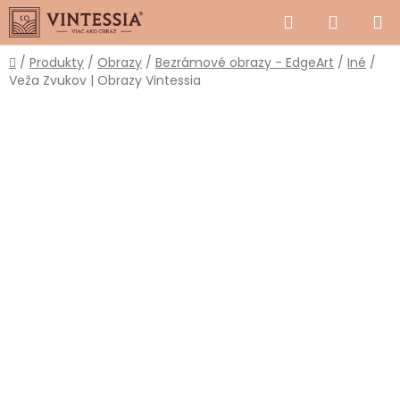
Prejsť
Hľadať
NÁKUP
na
obsah
KOŠÍK
Domov
/
Produkty
/
Obrazy
/
Bezrámové obrazy - EdgeArt
/
Iné
/
Veža Zvukov | Obrazy Vintessia