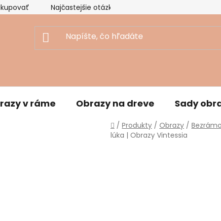
akupovať
Najčastejšie otázky
Ekologický prístup
razy v ráme
Obrazy na dreve
Sady obr
Domov
/
Produkty
/
Obrazy
/
Bezrámo
lúka | Obrazy Vintessia