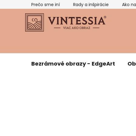
Prejsť
Prečo sme iní
Rady a inšpirácie
Ako n
na
obsah
Bezrámové obrazy - EdgeArt
Ob