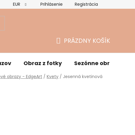
EUR
Prihlásenie
Registrácia
Hodnotenie obchodu
Vrátenie tovaru a reklamácie
O
PRÁZDNY KOŠÍK
NÁKUPNÝ
KOŠÍK
azov
Obraz z fotky
Sezónne obrazy
vé obrazy - EdgeArt
/
Kvety
/
Jesenná kvetinová