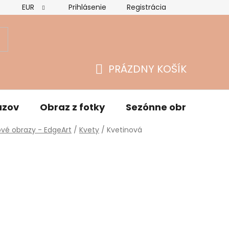
EUR
Prihlásenie
Registrácia
Hodnotenie obchodu
Vrátenie tovaru a reklamácie
O
PRÁZDNY KOŠÍK
NÁKUPNÝ
KOŠÍK
azov
Obraz z fotky
Sezónne obrazy
vé obrazy - EdgeArt
/
Kvety
/
Kvetinová