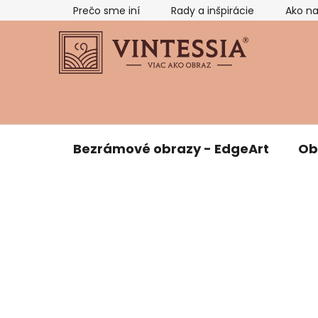
Prejsť
Prečo sme iní
Rady a inšpirácie
Ako n
na
obsah
Bezrámové obrazy - EdgeArt
Ob