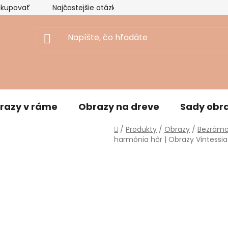
akupovať
Najčastejšie otázky
Ekologický prístup
razy v ráme
Obrazy na dreve
Sady obr
Domov
/
Produkty
/
Obrazy
/
Bezrámo
harmónia hôr | Obrazy Vintessia