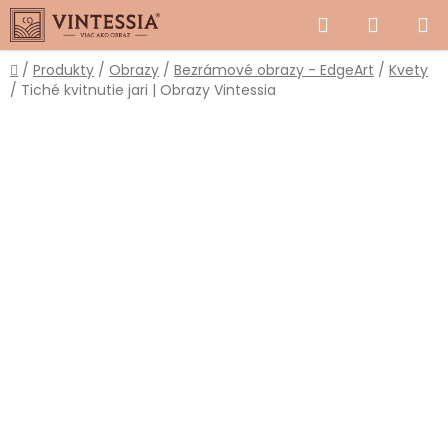
Prejsť
Hľadať
NÁKUP
na
obsah
KOŠÍK
Domov
/
Produkty
/
Obrazy
/
Bezrámové obrazy - EdgeArt
/
Kvety
/
Tiché kvitnutie jari | Obrazy Vintessia