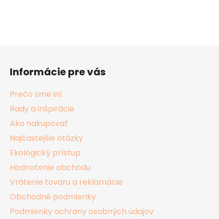
Z
á
Informácie pre vás
p
ä
Prečo sme iní
t
Rady a inšpirácie
i
Ako nakupovať
e
Najčastejšie otázky
Ekologický prístup
Hodnotenie obchodu
Vrátenie tovaru a reklamácie
Obchodné podmienky
Podmienky ochrany osobných údajov