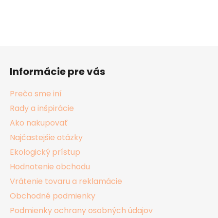
Z
á
Informácie pre vás
p
ä
Prečo sme iní
t
Rady a inšpirácie
i
Ako nakupovať
e
Najčastejšie otázky
Ekologický prístup
Hodnotenie obchodu
Vrátenie tovaru a reklamácie
Obchodné podmienky
Podmienky ochrany osobných údajov