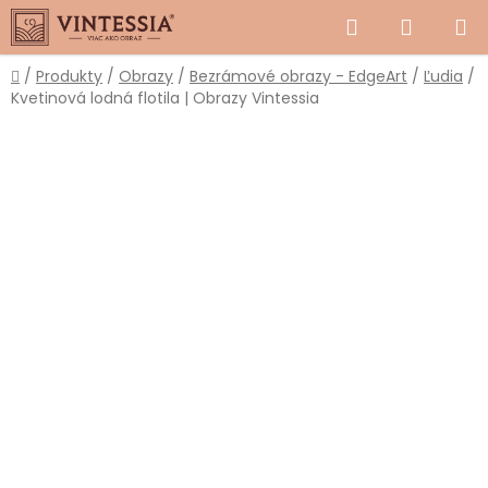
Prejsť
Hľadať
NÁKUP
na
obsah
KOŠÍK
Domov
/
Produkty
/
Obrazy
/
Bezrámové obrazy - EdgeArt
/
Ľudia
/
Kvetinová lodná flotila | Obrazy Vintessia