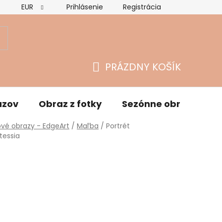
EUR
Prihlásenie
Registrácia
Hodnotenie obchodu
Vrátenie tovaru a reklamácie
O
PRÁZDNY KOŠÍK
NÁKUPNÝ
KOŠÍK
azov
Obraz z fotky
Sezónne obrazy
vé obrazy - EdgeArt
/
Maľba
/
Portrét
tessia