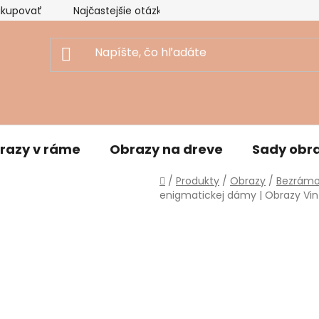
akupovať
Najčastejšie otázky
Ekologický prístup
razy v ráme
Obrazy na dreve
Sady obr
Domov
/
Produkty
/
Obrazy
/
Bezrámo
enigmatickej dámy | Obrazy Vin