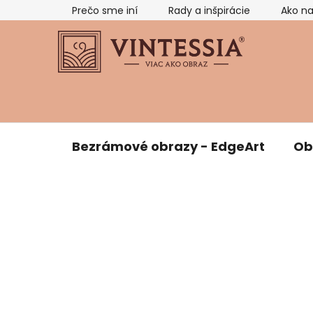
Prejsť
Prečo sme iní
Rady a inšpirácie
Ako n
na
obsah
Bezrámové obrazy - EdgeArt
Ob