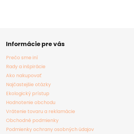
Z
á
Informácie pre vás
p
ä
Prečo sme iní
t
Rady a inšpirácie
i
Ako nakupovať
e
Najčastejšie otázky
Ekologický prístup
Hodnotenie obchodu
Vrátenie tovaru a reklamácie
Obchodné podmienky
Podmienky ochrany osobných údajov