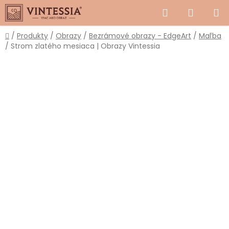
Prejsť
Hľadať
NÁKUP
na
obsah
KOŠÍK
Domov
/
Produkty
/
Obrazy
/
Bezrámové obrazy - EdgeArt
/
Maľba
/
Strom zlatého mesiaca | Obrazy Vintessia