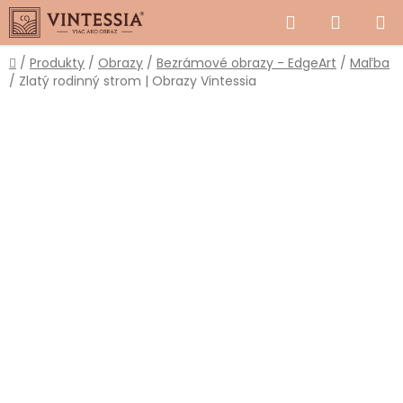
Prejsť
Hľadať
NÁKUP
na
obsah
KOŠÍK
Domov
/
Produkty
/
Obrazy
/
Bezrámové obrazy - EdgeArt
/
Maľba
/
Zlatý rodinný strom | Obrazy Vintessia