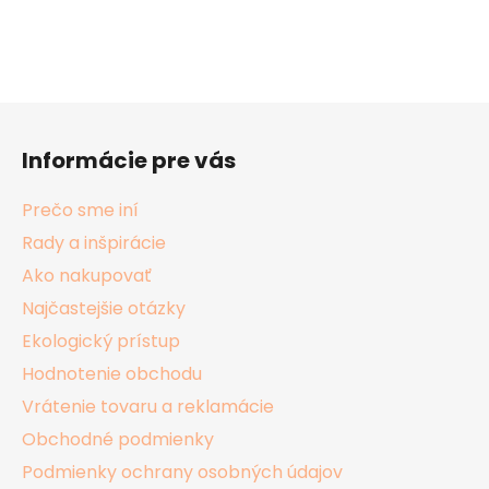
Z
á
Informácie pre vás
p
ä
Prečo sme iní
t
Rady a inšpirácie
i
Ako nakupovať
e
Najčastejšie otázky
Ekologický prístup
Hodnotenie obchodu
Vrátenie tovaru a reklamácie
Obchodné podmienky
Podmienky ochrany osobných údajov