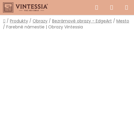
Prejsť
Hľadať
NÁKUP
na
obsah
KOŠÍK
Domov
/
Produkty
/
Obrazy
/
Bezrámové obrazy - EdgeArt
/
Mesto
/
Farebné námestie | Obrazy Vintessia