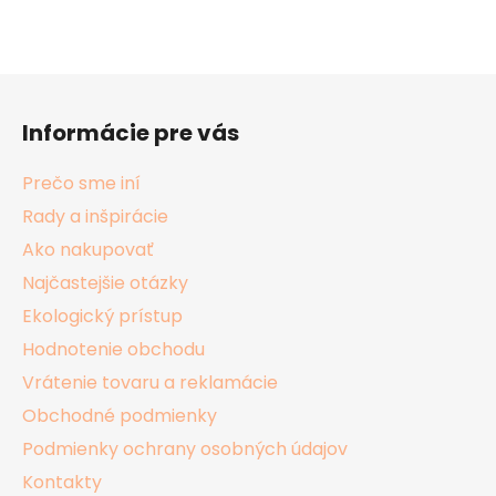
Z
á
Informácie pre vás
p
ä
Prečo sme iní
t
Rady a inšpirácie
i
Ako nakupovať
e
Najčastejšie otázky
Ekologický prístup
Hodnotenie obchodu
Vrátenie tovaru a reklamácie
Obchodné podmienky
Podmienky ochrany osobných údajov
Kontakty