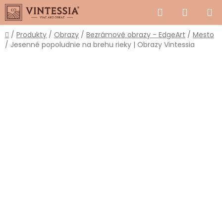
Prejsť
Hľadať
NÁKUP
na
obsah
KOŠÍK
Domov
/
Produkty
/
Obrazy
/
Bezrámové obrazy - EdgeArt
/
Mesto
/
Jesenné popoludnie na brehu rieky | Obrazy Vintessia