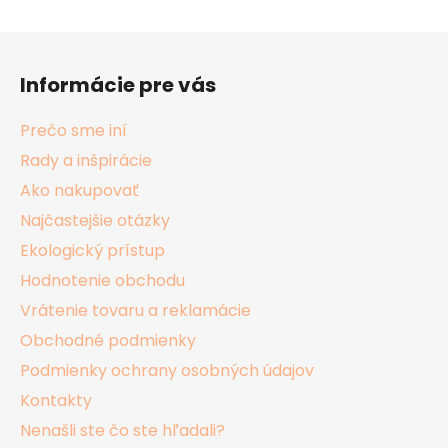
Z
á
Informácie pre vás
p
ä
Prečo sme iní
t
Rady a inšpirácie
i
Ako nakupovať
e
Najčastejšie otázky
Ekologický prístup
Hodnotenie obchodu
Vrátenie tovaru a reklamácie
Obchodné podmienky
Podmienky ochrany osobných údajov
Kontakty
Nenašli ste čo ste hľadali?