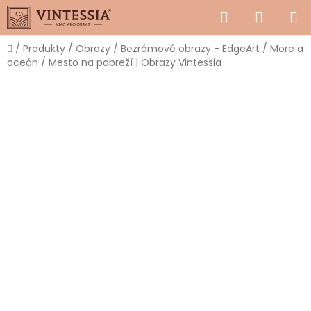
Prejsť
Hľadať
NÁKUP
na
obsah
KOŠÍK
Domov
/
Produkty
/
Obrazy
/
Bezrámové obrazy - EdgeArt
/
More a
oceán
/
Mesto na pobreží | Obrazy Vintessia