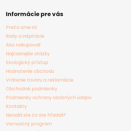
Z
á
Informácie pre vás
p
ä
Prečo sme iní
t
Rady a inšpirácie
i
Ako nakupovať
e
Najčastejšie otázky
Ekologický prístup
Hodnotenie obchodu
Vrátenie tovaru a reklamácie
Obchodné podmienky
Podmienky ochrany osobných údajov
Kontakty
Nenašli ste čo ste hľadali?
Vernostný program