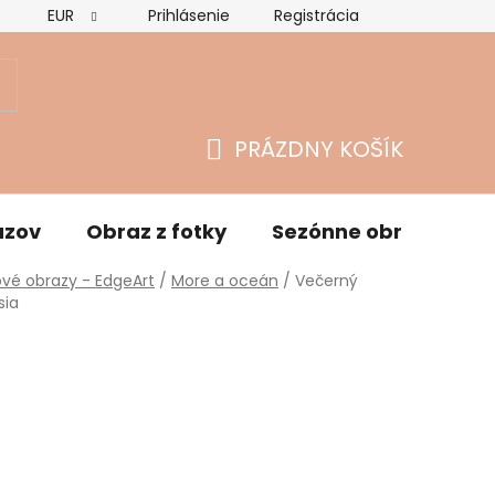
EUR
Prihlásenie
Registrácia
Hodnotenie obchodu
Vrátenie tovaru a reklamácie
O
PRÁZDNY KOŠÍK
NÁKUPNÝ
KOŠÍK
azov
Obraz z fotky
Sezónne obrazy
vé obrazy - EdgeArt
/
More a oceán
/
Večerný
sia