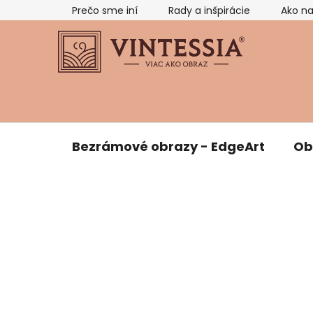
Prejsť
Prečo sme iní
Rady a inšpirácie
Ako n
na
obsah
Bezrámové obrazy - EdgeArt
Ob