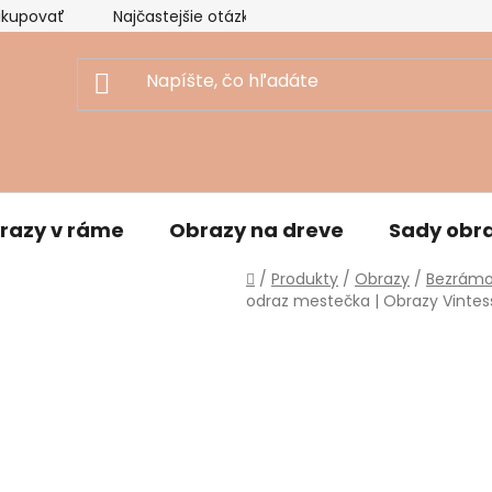
akupovať
Najčastejšie otázky
Ekologický prístup
razy v ráme
Obrazy na dreve
Sady obr
Domov
/
Produkty
/
Obrazy
/
Bezrámo
odraz mestečka | Obrazy Vintes