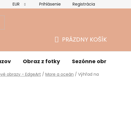
EUR
Prihlásenie
Registrácia
Hodnotenie obchodu
Vrátenie tovaru a reklamácie
O
PRÁZDNY KOŠÍK
NÁKUPNÝ
KOŠÍK
azov
Obraz z fotky
Sezónne obrazy
vé obrazy - EdgeArt
/
More a oceán
/
Výhľad na