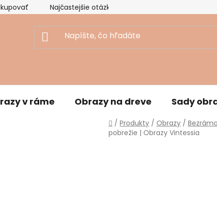
akupovať
Najčastejšie otázky
Ekologický prístup
razy v ráme
Obrazy na dreve
Sady obr
Domov
/
Produkty
/
Obrazy
/
Bezrámo
pobrežie | Obrazy Vintessia