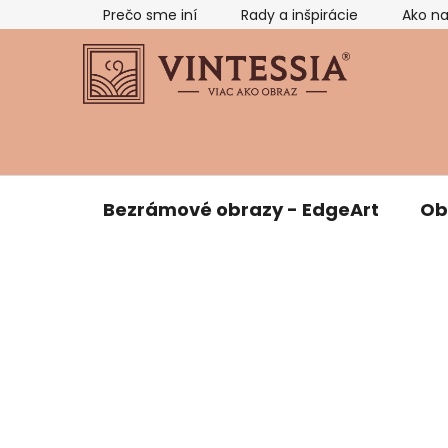
Prejsť
Prečo sme iní
Rady a inšpirácie
Ako n
na
obsah
Bezrámové obrazy - EdgeArt
Ob