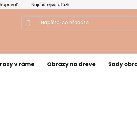
akupovať
Najčastejšie otázky
Ekologický prístup
razy v ráme
Obrazy na dreve
Sady obr