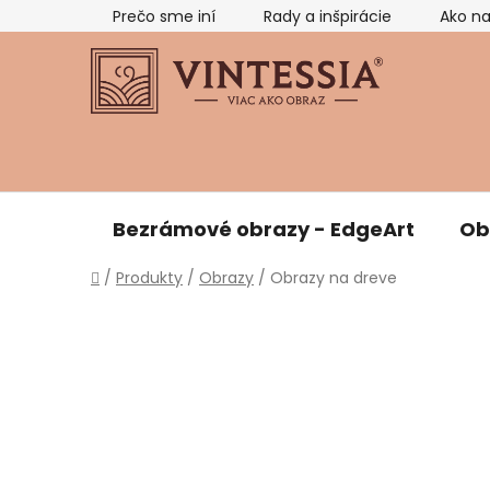
Prejsť
Prečo sme iní
Rady a inšpirácie
Ako n
na
obsah
Bezrámové obrazy - EdgeArt
Ob
Domov
/
Produkty
/
Obrazy
/
Obrazy na dreve