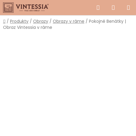
Prejsť
Hľadať
NÁKUP
na
obsah
KOŠÍK
Domov
/
Produkty
/
Obrazy
/
Obrazy v ráme
/
Pokojné Benátky |
Obraz Vintessia v ráme