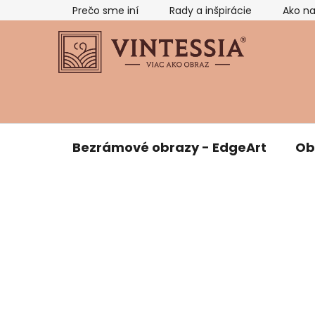
Prejsť
Prečo sme iní
Rady a inšpirácie
Ako n
na
obsah
Bezrámové obrazy - EdgeArt
Ob