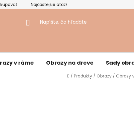
akupovať
Najčastejšie otázky
Ekologický prístup
razy v ráme
Obrazy na dreve
Sady obr
Domov
/
Produkty
/
Obrazy
/
Obrazy 