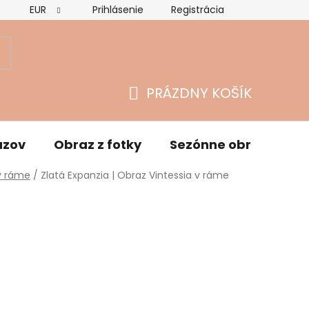
EUR
Prihlásenie
Registrácia
Hodnotenie obchodu
Vrátenie tovaru a reklamácie
O
PRÁZDNY KOŠÍK
NÁKUPNÝ
KOŠÍK
azov
Obraz z fotky
Sezónne obrazy
v ráme
/
Zlatá Expanzia | Obraz Vintessia v ráme