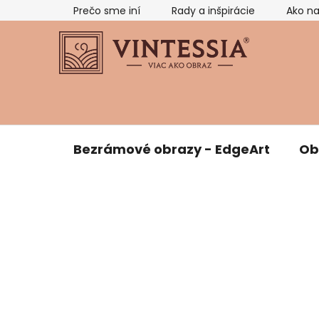
Prejsť
Prečo sme iní
Rady a inšpirácie
Ako n
na
obsah
Bezrámové obrazy - EdgeArt
Ob