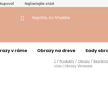
akupovať
Najčastejšie otázky
Ekologický prístup
razy v ráme
Obrazy na dreve
Sady obr
Domov
/
Produkty
/
Obrazy
/
Bezrámo
vízia | Obrazy Vintessia