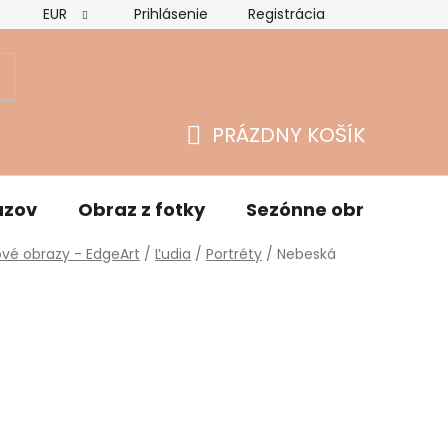
EUR
Prihlásenie
Registrácia
Hodnotenie obchodu
Vrátenie tovaru a reklamácie
O
PRÁZDNY KOŠÍK
NÁKUPNÝ
KOŠÍK
azov
Obraz z fotky
Sezónne obrazy
vé obrazy - EdgeArt
/
Ľudia
/
Portréty
/
Nebeská