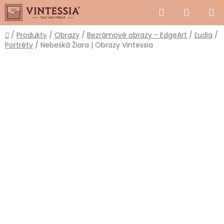
Prejsť
Hľadať
NÁKUP
na
obsah
KOŠÍK
Domov
/
Produkty
/
Obrazy
/
Bezrámové obrazy - EdgeArt
/
Ľudia
/
Portréty
/
Nebeská Žiara | Obrazy Vintessia