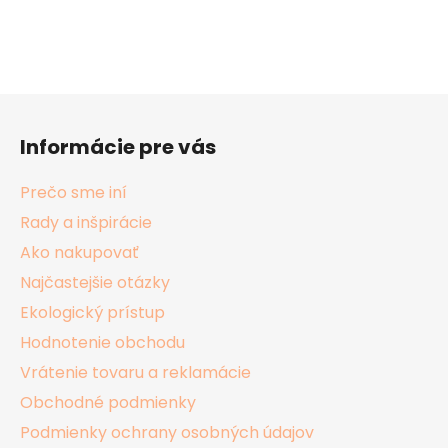
Z
á
Informácie pre vás
p
ä
Prečo sme iní
t
Rady a inšpirácie
i
Ako nakupovať
e
Najčastejšie otázky
Ekologický prístup
Hodnotenie obchodu
Vrátenie tovaru a reklamácie
Obchodné podmienky
Podmienky ochrany osobných údajov