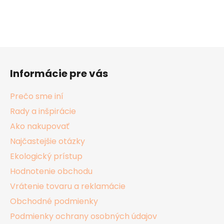
Z
á
Informácie pre vás
p
ä
Prečo sme iní
t
Rady a inšpirácie
i
Ako nakupovať
e
Najčastejšie otázky
Ekologický prístup
Hodnotenie obchodu
Vrátenie tovaru a reklamácie
Obchodné podmienky
Podmienky ochrany osobných údajov