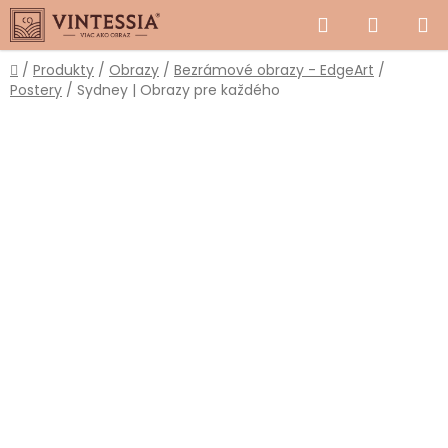
Prejsť
Hľadať
NÁKUP
na
obsah
KOŠÍK
Domov
/
Produkty
/
Obrazy
/
Bezrámové obrazy - EdgeArt
/
Postery
/
Sydney | Obrazy pre každého