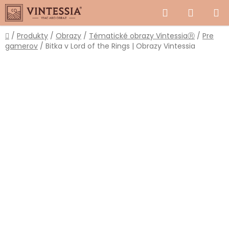
Prejsť
Hľadať
NÁKUP
na
obsah
KOŠÍK
Domov
/
Produkty
/
Obrazy
/
Tématické obrazy VintessiaⓇ
/
Pre
gamerov
/
Bitka v Lord of the Rings | Obrazy Vintessia