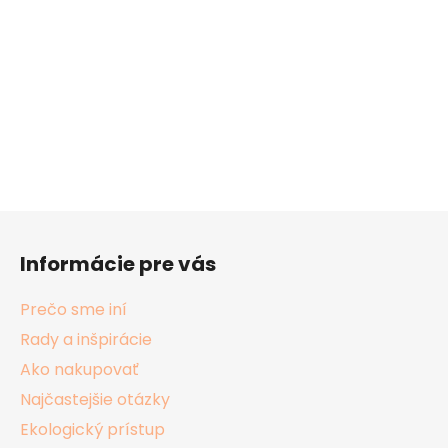
Z
á
Informácie pre vás
p
ä
Prečo sme iní
t
Rady a inšpirácie
i
Ako nakupovať
e
Najčastejšie otázky
Ekologický prístup