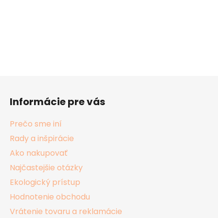
Z
á
Informácie pre vás
p
ä
Prečo sme iní
t
Rady a inšpirácie
i
Ako nakupovať
e
Najčastejšie otázky
Ekologický prístup
Hodnotenie obchodu
Vrátenie tovaru a reklamácie