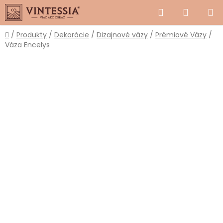
Prejsť
Hľadať
NÁKUP
na
obsah
KOŠÍK
Domov
/
Produkty
/
Dekorácie
/
Dizajnové vázy
/
Prémiové Vázy
/
Váza Encelys