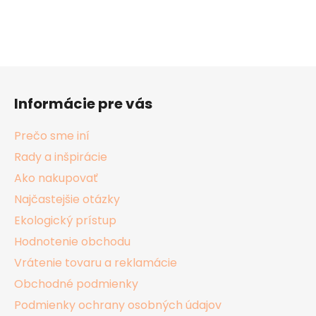
Z
á
Informácie pre vás
p
ä
Prečo sme iní
t
Rady a inšpirácie
i
Ako nakupovať
e
Najčastejšie otázky
Ekologický prístup
Hodnotenie obchodu
Vrátenie tovaru a reklamácie
Obchodné podmienky
Podmienky ochrany osobných údajov