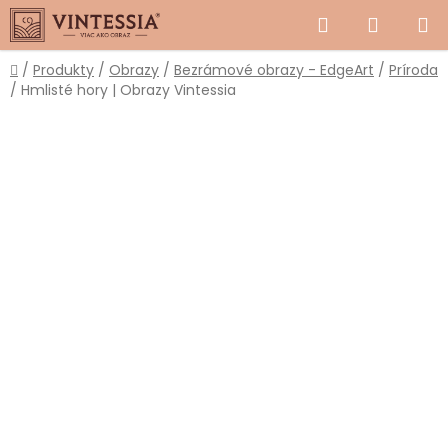
Prejsť
Hľadať
NÁKUP
na
obsah
KOŠÍK
Domov
/
Produkty
/
Obrazy
/
Bezrámové obrazy - EdgeArt
/
Príroda
/
Hmlisté hory | Obrazy Vintessia