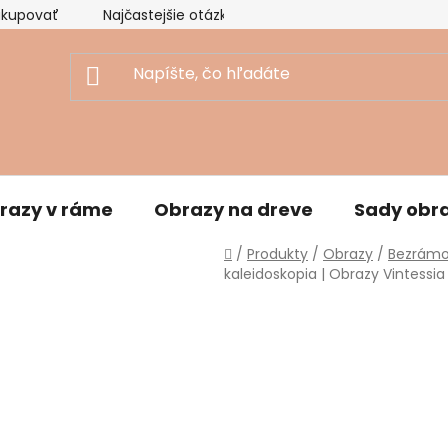
akupovať
Najčastejšie otázky
Ekologický prístup
razy v ráme
Obrazy na dreve
Sady obr
Domov
/
Produkty
/
Obrazy
/
Bezrámo
kaleidoskopia | Obrazy Vintessia