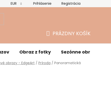
EUR
Prihlásenie
Registrácia
Hodnotenie obchodu
Vrátenie tovaru a reklamácie
O
PRÁZDNY KOŠÍK
NÁKUPNÝ
KOŠÍK
azov
Obraz z fotky
Sezónne obrazy
vé obrazy - EdgeArt
/
Príroda
/
Panoramatická