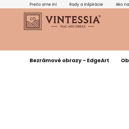
Prejsť
Prečo sme iní
Rady a inšpirácie
Ako n
na
obsah
Bezrámové obrazy - EdgeArt
Ob