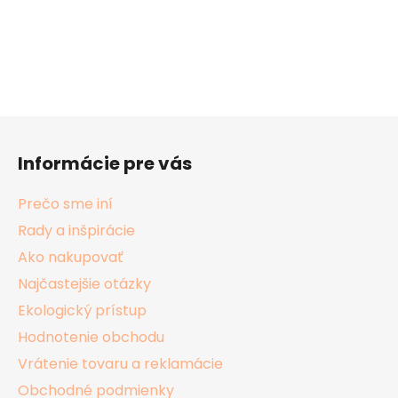
Z
á
Informácie pre vás
p
ä
Prečo sme iní
t
Rady a inšpirácie
i
Ako nakupovať
e
Najčastejšie otázky
Ekologický prístup
Hodnotenie obchodu
Vrátenie tovaru a reklamácie
Obchodné podmienky