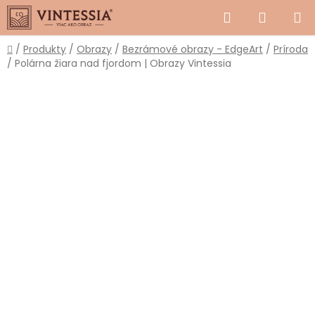
Prejsť
Hľadať
NÁKUP
na
obsah
KOŠÍK
Domov
/
Produkty
/
Obrazy
/
Bezrámové obrazy - EdgeArt
/
Príroda
/
Polárna žiara nad fjordom | Obrazy Vintessia