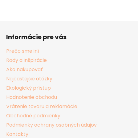
Z
á
Informácie pre vás
p
ä
Prečo sme iní
t
Rady a inšpirácie
i
Ako nakupovať
e
Najčastejšie otázky
Ekologický prístup
Hodnotenie obchodu
Vrátenie tovaru a reklamácie
Obchodné podmienky
Podmienky ochrany osobných údajov
Kontakty