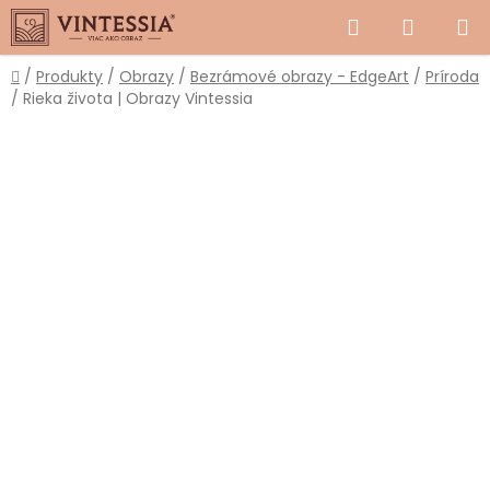
Prejsť
Hľadať
NÁKUP
na
obsah
KOŠÍK
Domov
/
Produkty
/
Obrazy
/
Bezrámové obrazy - EdgeArt
/
Príroda
/
Rieka života | Obrazy Vintessia